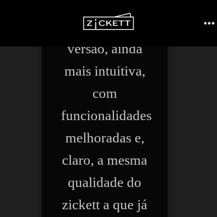
olá, zicktter
uma nova
Menu
versão, ainda
mais intuitiva,
com
funcionalidades
melhoradas e,
claro, a mesma
qualidade do
zickett a que já